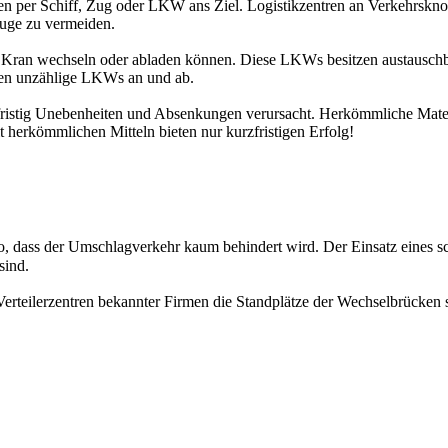
 per Schiff, Zug oder LKW ans Ziel. Logistikzentren an Verkehrsknot
euge zu vermeiden.
hne Kran wechseln oder abladen können. Diese LKWs besitzen austausch
en unzählige LKWs an und ab.
istig Unebenheiten und Absenkungen verursacht. Herkömmliche Material
t herkömmlichen Mitteln bieten nur kurzfristigen Erfolg!
 dass der Umschlagverkehr kaum behindert wird. Der Einsatz eines schn
sind.
erteilerzentren bekannter Firmen die Standplätze der Wechselbrücken s