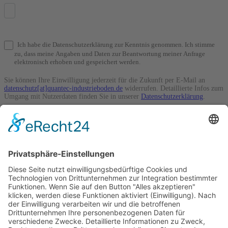
Ich habe die Datenschutzerklärung zur Kenntnis genommen. Ich stimme
zu, dass meine Angaben und Daten zur Beantwortung meiner Anfrage
elektronisch erhoben und gespeichert werden.
Sie können Ihre Einwilligung jederzeit für die Zukunft per E-Mail an
datenschutz[at]quantec-industrieboden.de
widerrufen. Detaillierte Infos zum
Umgang mit Nutzerdaten finden Sie in unserer
Datenschutzerklärung
.
Absenden
Fachbetrieb für Industrie- und Lagerböden
Landsberger Str. 70 · 06112 Halle (Saale)
0345 - 563 77 55
info@quantec-industrieboden.de