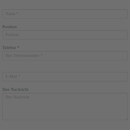
bist,
lasse
dieses
Feld
leer.
Position
Telefon
*
Ihre Nachricht